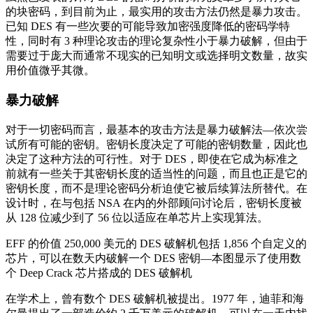
的块密码，到目前为止，最实用的攻击方法仍然是暴力攻击。
已知 DES 有一些次要的可能导致加密强度降低的密码学特
性，同时有 3 种理论攻击的理论复杂性小于暴力破解，但由于
需要过于庞大而通常不现实的已知明文或选择明文数量，故实
用价值微乎其微。
暴力破解
对于一切密码而言，最基本的攻击方法是暴力破解法—依次尝
试所有可能的密钥。密钥长度决定了可能的密钥数量，因此也
决定了这种方法的可行性。对于 DES，即使在它成为标准之
前就有一些关于其密钥长度的适当性的问题，而且也正是它的
密钥长度，而不是理论密码分析迫使它被后续算法所替代。在
设计时，在与包括 NSA 在内的外部顾问讨论后，密钥长度被
从 128 位减少到了 56 位以适应在单芯片上实现算法。
EFF 的价值 250,000 美元的 DES 破解机包括 1,856 个自定义的
芯片，可以在数天内破解一个 DES 密钥—本图显示了使用数
个 Deep Crack 芯片搭成的 DES 破解机
在学术上，曾有数个 DES 破解机被提出。1977 年，迪菲和海