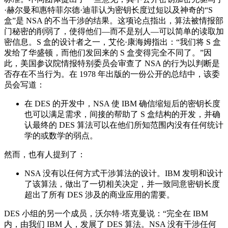
·赫尔曼和惠特菲尔德·迪菲认为密钥长度过短以及神奇的“S
盒”是 NSA 的不当干涉的结果。这项论点指出，算法被情报部
门秘密的削弱了，使得他们—而不是别人—可以简单的读取加
密信息。S 盒的设计者之一，艾伦·康海姆指出：“我们将 S 盒
发给了华盛顿，而他们发回来的 S 盒变得完全不同了。”因
此，美国参议院情报特别委员会审查了 NSA 的行为以判断是
否存在不当行为。在 1978 年出版的一份公开的总结中，该委
员会写道：
在 DES 的开发中，NSA 使 IBM 确信缩短后的密钥长度
也可以满足需求，间接的帮助了 S 盒结构的开发，并确
认最终的 DES 算法可以在他们所知范围内没有任何统计
学的或数学的弱点。
然而，也有人提到了：
NSA 没有以任何方式干涉算法的设计。IBM 发明和设计
了该算法，做出了一切相关决定，并一致同意密钥长度
超出了所有 DES 涉及的商业应用的需要。
DES 小组的另一个成员，沃尔特·塔克曼说：“完全在 IBM
内，由我们 IBM 人，发展了 DES 算法。NSA 没有干涉任何