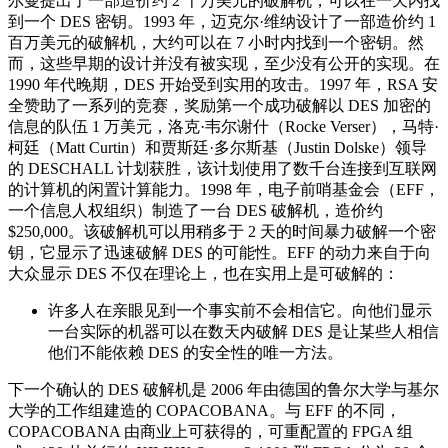
尔曼提出了一部造价约 2 千万美元的破解机，可以在一天内找
到一个 DES 密钥。1993 年，迈克尔·维纳设计了一部造价约 1
百万美元的破解机，大约可以在 7 小时内找到一个密钥。然
而，这些早期的设计并没有被实现，至少没有公开的实现。在
1990 年代晚期，DES 开始受到实用的攻击。1997 年，RSA 安
全赞助了一系列的竞赛，奖励第一个成功破解以 DES 加密的
信息的队伍 1 万美元，洛克·韦尔谢什（Rocke Verser），马特·
柯廷（Matt Curtin）和贾斯廷·多尔斯基（Justin Dolske）领导
的 DESCHALL 计划获胜，该计划使用了数千台连接到互联网
的计算机的闲置计算能力。1998 年，电子前哨基金会（EFF，
一个信息人权组织）制造了一台 DES 破解机，造价约
$250,000。该破解机可以用稍多于 2 天的时间暴力破解一个密
钥，它显示了迅速破解 DES 的可能性。EFF 的动力来自于向
大众显示 DES 不仅在理论上，也在实用上是可破解的：
许多人在亲眼见到一个事实前不会相信它。向他们显示
一台实际的机器可以在数天内破解 DES 是让某些人相信
他们不能依赖 DES 的安全性的唯一方法。
下一个确认的 DES 破解机是 2006 年由德国的鲁尔大学与基尔
大学的工作组建造的 COPACOBANA。与 EFF 的不同，
COPACOBANA 由商业上可获得的，可重配置的 FPGA 组