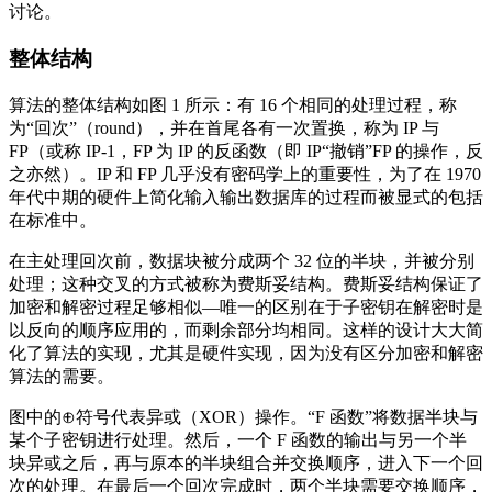
讨论。
整体结构
算法的整体结构如图 1 所示：有 16 个相同的处理过程，称
为“回次”（round），并在首尾各有一次置换，称为 IP 与
FP（或称 IP-1，FP 为 IP 的反函数（即 IP“撤销”FP 的操作，反
之亦然）。IP 和 FP 几乎没有密码学上的重要性，为了在 1970
年代中期的硬件上简化输入输出数据库的过程而被显式的包括
在标准中。
在主处理回次前，数据块被分成两个 32 位的半块，并被分别
处理；这种交叉的方式被称为费斯妥结构。费斯妥结构保证了
加密和解密过程足够相似—唯一的区别在于子密钥在解密时是
以反向的顺序应用的，而剩余部分均相同。这样的设计大大简
化了算法的实现，尤其是硬件实现，因为没有区分加密和解密
算法的需要。
图中的⊕符号代表异或（XOR）操作。“F 函数”将数据半块与
某个子密钥进行处理。然后，一个 F 函数的输出与另一个半
块异或之后，再与原本的半块组合并交换顺序，进入下一个回
次的处理。在最后一个回次完成时，两个半块需要交换顺序，