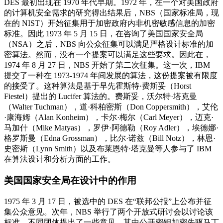
DES 最初出现在 1970 年代早期。1972 年，在一个对美国政府
的计算机安全需求的研究得出结果后，NBS（国家标准局，现
在的 NIST）开始征集用于加密政府内非机密敏感信息的加密
标准。因此 1973 年 5 月 15 日，在咨询了美国国家安全局
（NSA）之后，NBS 向公众征集可以满足严格设计标准的加
密算法。然而，没有一个提案可以满足这些要求。因此在，
1974 年 8 月 27 日，NBS 开始了第二次征集。这一次，IBM
提交了一种在 1973-1974 年间发展的算法，这份提案被有限度
的接受了。这种算法是基于早先霍斯特·费斯妥（Horst
Fiestel）提出的 Lucifer 算法的。费斯妥，沃尔特·塔克曼
（Walter Tuchman），道·科柏密斯（Don Coppersmith），艾伦
·康海姆（Alan Konheim），卡尔·梅尔（Carl Meyer），迈克·
马加什（Mike Matyas），罗伊·阿德勒（Roy Adler），埃德娜·
格罗斯曼（Edna Grossman），比尔·诺兹（Bill Notz），林恩·
史密斯（Lynn Smith）以及布莱恩特·塔克曼等人参与了 IBM
在算法设计和分析方面的工作。
美国国家安全局在设计中的作用
1975 年 3 月 17 日，被选中的 DES 在“联邦公报”上公布并征
集公众意见。次年，NBS 举行了两个开放式研讨会以讨论该
标准。不同团体提出了一些意见，其中公开密钥加密先驱马丁