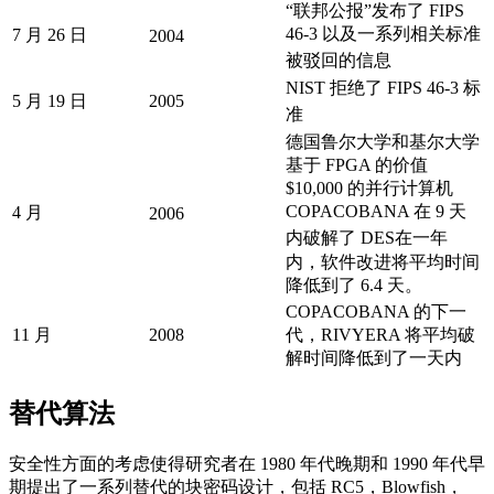
“联邦公报”发布了 FIPS
46-3 以及一系列相关标准
7 月 26 日
2004
被驳回的信息
NIST 拒绝了 FIPS 46-3 标
5 月 19 日
2005
准
德国鲁尔大学和基尔大学
基于 FPGA 的价值
$10,000 的并行计算机
COPACOBANA 在 9 天
4 月
2006
内破解了 DES
在一年
内，软件改进将平均时间
降低到了 6.4 天。
COPACOBANA 的下一
11 月
2008
代，RIVYERA 将平均破
解时间降低到了一天内
替代算法
安全性方面的考虑使得研究者在 1980 年代晚期和 1990 年代早
期提出了一系列替代的块密码设计，包括 RC5，Blowfish，