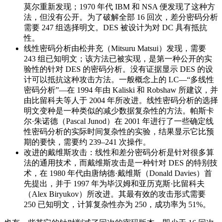
莫尔重新发现；1970 年代 IBM 和 NSA 便发现了这种方
法，但没有公开。为了破解全部 16 回次，差分密码分析
需要 247 组选择明文。DES 被设计为对 DC 具有抵抗
性。
线性密码分析由松井充（Mitsuru Matsui）发现，需要
243 组已知明文；该方法已被实现，是第一种公开的实
验性的针对 DES 的密码分析。没有证据显示 DES 的设
计可以抵抗这种攻击方法。一般概念上的 LC—“多线性
密码分析”—在 1994 年由 Kaliski 和 Robshaw 所建议，并
由比留科夫等人于 2004 年所改进。线性密码分析的选择
明文变种是一种类似的减少数据复杂性的方法。帕斯卡
尔·朱诺德（Pascal Junod）在 2001 年进行了一些确定线
性密码分析的实际时间复杂性的实验，结果显示它比预
期的要快，需要约 239–241 次操作。
改进的戴维斯攻击：线性和差分密码分析是针对很多算
法的通用技术，而戴维斯攻击是一种针对 DES 的特别技
术，在 1980 年代由唐纳德·戴维斯（Donald Davies）首
先提出，并于 1997 年为毕汉姆和亚历克斯·比留科夫
（Alex Biryukov）所改进。其最有效的攻击形式需要
250 已知明文，计算复杂性亦为 250，成功率为 51%。