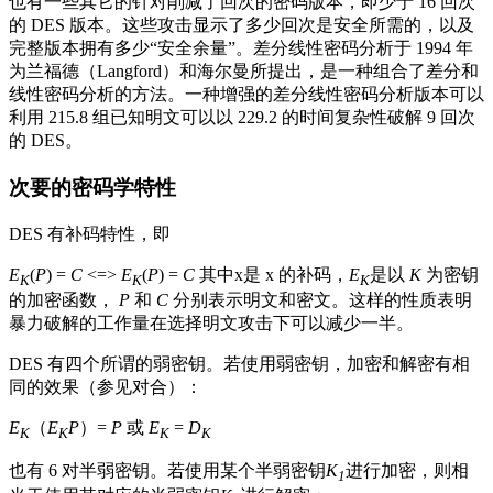
也有一些其它的针对削减了回次的密码版本，即少于 16 回次
的 DES 版本。这些攻击显示了多少回次是安全所需的，以及
完整版本拥有多少“安全余量”。差分线性密码分析于 1994 年
为兰福德（Langford）和海尔曼所提出，是一种组合了差分和
线性密码分析的方法。一种增强的差分线性密码分析版本可以
利用 215.8 组已知明文可以以 229.2 的时间复杂性破解 9 回次
的 DES。
次要的密码学特性
DES 有补码特性，即
E
(
P
) =
C
<=>
E
(
P
) =
C
其中
x
是 x 的补码，
E
是以
K
为密钥
K
K
K
的加密函数，
P
和
C
分别表示明文和密文。这样的性质表明
暴力破解的工作量在选择明文攻击下可以减少一半。
DES 有四个所谓的弱密钥。若使用弱密钥，加密和解密有相
同的效果（参见对合）：
E
（
E
P
）=
P
或
E
=
D
K
K
K
K
也有 6 对半弱密钥。若使用某个半弱密钥
K
进行加密，则相
1