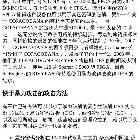
成。120 片并行的 XILINX Spartan3-1000 型 FPGA 分为 20 个
DIMM 模块，每个模块包括 6 个 FPGA。使用可重配置的
FPGA 使得这种设备也可以用于其它密码的破解。另外一个关
于 COPACOBANA 的有趣事实是它的成本。一台
COPACOBANA 的造价大约是$10,000，是 EFF 设备的 25 分
之一，这充分说明了数字电路的持续进步。考虑到通货膨胀因
素，同样价格的设备的性能在 8 年间大约提到了 30 倍。2007
年，COPACOBANA 的两个项目参与者组建的 SciEngines 公
司改进了 COPACOBANA，并发展了它的下一代。2008 年，
他们的 COPACOBANA RIVYERA 将破解 DES 的时间减少到
了 1 天以内，使用 128 片 Spartan-3 5000 型 FPGA。目前
SciEngines 的 RIVYEAR 保持着使用暴力破解法破解 DES 的
纪录。
快于暴力攻击的攻击方法
有三种已知方法可以以小于暴力破解的复杂性破解 DES 的全
部 16 回次：差分密码分析（DC），线性密码分析（LC），
以及戴维斯攻击。然而，这些攻击都是理论性的，难以用于实
践；它们有时被归结于认证的弱点。
差分密码分析在 1980 年代晚期由艾力·毕汉姆和阿迪·萨