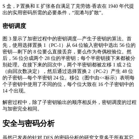
S 盒，P 置换和 E 扩张各自满足了克劳德·香农在 1940 年代提
出的实用密码所需的必要条件，“混淆与扩散”。
密钥调度
图 3 显示了加密过程中的密钥调度—产生子密钥的算法。首
先，使用选择置换 1（PC-1）从 64 位输入密钥中选出 56 位的
密钥—剩下的 8 位要么直接丢弃，要么作为奇偶校验位。然
后，56 位分成两个 28 位的半密钥；每个半密钥接下来都被分
别处理。在接下来的回次中，两个半密钥都被左移 1 或 2 位
（由回次数决定），然后通过选择置换 2（PC-2）产生 48 位
的子密钥—每个半密钥 24 位。移位（图中由<<标示）表明每
个子密钥中使用了不同的位，每个位大致在 16 个子密钥中的
14 个出现。
解密过程中，除了子密钥输出的顺序相反外，密钥调度的过程
与加密完全相同。
安全与密码分析
虽然已发表的针对 DES 的密码分析的研究文章多于所有其它