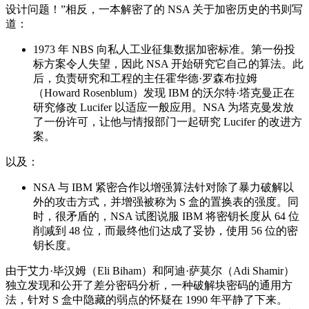
设计问题！”相反，一本解密了的 NSA 关于加密历史的书则写
道：
1973 年 NBS 向私人工业征集数据加密标准。第一份投
标方案令人失望，因此 NSA 开始研究它自己的算法。此
后，负责研究和工程的主任霍华德·罗森布拉姆
（Howard Rosenblum）发现 IBM 的沃尔特·塔克曼正在
研究修改 Lucifer 以适应一般应用。NSA 为塔克曼发放
了一份许可，让他与情报部门一起研究 Lucifer 的改进方
案。
以及：
NSA 与 IBM 紧密合作以增强算法针对除了暴力破解以
外的攻击方式，并增强被称为 S 盒的置换表的强度。同
时，很矛盾的，NSA 试图说服 IBM 将密钥长度从 64 位
削减到 48 位，而最终他们达成了妥协，使用 56 位的密
钥长度。
由于艾力·毕汉姆（Eli Biham）和阿迪·萨莫尔（Adi Shamir）
独立发现和公开了差分密码分析，一种破解块密码的通用方
法，针对 S 盒中隐藏的弱点的怀疑在 1990 年平静了下来。