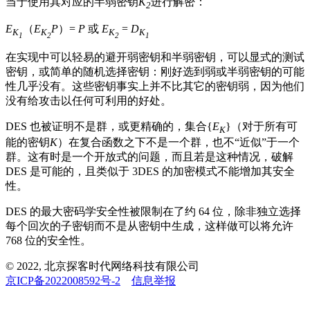
当于使用其对应的半弱密钥
K
进行解密：
2
E
（
E
P
）=
P
或
E
=
D
K
K
K
K
1
2
2
1
在实现中可以轻易的避开弱密钥和半弱密钥，可以显式的测试
密钥，或简单的随机选择密钥：刚好选到弱或半弱密钥的可能
性几乎没有。这些密钥事实上并不比其它的密钥弱，因为他们
没有给攻击以任何可利用的好处。
DES 也被证明不是群，或更精确的，集合{
E
}（对于所有可
K
能的密钥
K
）在复合函数之下不是一个群，也不“近似”于一个
群。这有时是一个开放式的问题，而且若是这种情况，破解
DES 是可能的，且类似于 3DES 的加密模式不能增加其安全
性。
DES 的最大密码学安全性被限制在了约 64 位，除非独立选择
每个回次的子密钥而不是从密钥中生成，这样做可以将允许
768 位的安全性。
© 2022, 北京探客时代网络科技有限公司
京ICP备2022008592号-2
信息举报