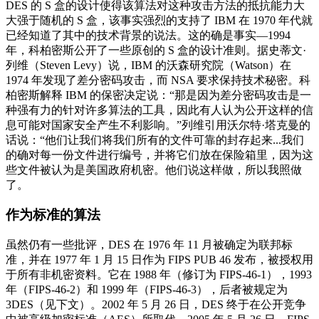
DES 的 S 盒的设计使得该算法对这种攻击方法的抵抗能力大
大强于随机的 S 盒，该事实强烈的支持了 IBM 在 1970 年代就
已经知道了其中的技术背景的说法。这的确是事实—1994
年，科柏密斯公开了一些原创的 S 盒的设计准则。据史蒂文·
列维（Steven Levy）说，IBM 的沃森研究院（Watson）在
1974 年发现了差分密码攻击，而 NSA 要求保持技术秘密。科
柏密斯解释 IBM 的保密决定说：“那是因为差分密码攻击是一
种强有力的针对许多算法的工具，因此有人认为公开这样的信
息可能对国家安全产生不利影响。”列维引用沃尔特·塔克曼的
话说：“他们让我们将我们所有的文件可靠的封存起来...我们
的确对每一份文件进行编号，并将它们放在保险箱里，因为这
些文件被认为是美国政府机密。他们说这样做，所以我照做
了。
作为标准的算法
虽然仍有一些批评，DES 在 1976 年 11 月被确定为联邦标
准，并在 1977 年 1 月 15 日作为 FIPS PUB 46 发布，被授权用
于所有非机密资料。它在 1988 年（修订为 FIPS-46-1），1993
年（FIPS-46-2）和 1999 年（FIPS-46-3），后者被规定为
3DES（见下文）。2002 年 5 月 26 日，DES 终于在公开竞争