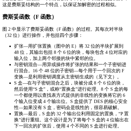
这是费斯妥结构的一个特点，以保证加解密的过程相似。
费斯妥函数（F 函数）
图 2 中显示了费斯妥函数（F 函数）的过程。其每次对半块
（32 位）进行操作，并包括四个步骤：
扩张—用扩张置换（图中的 E）将 32 位的半块扩展到
48 位，其输出包括 8 个 6 位的块，每块包含 4 位对应的
输入位，加上两个邻接的块中紧邻的位。
与密钥混合—用异或操作将扩张的结果和一个子密钥进
行混合。16 个 48 位的子密钥—每个用于一个回次的 F
变换—是利用密钥调度从主密钥生成的（见下文）。
S 盒—在与子密钥混合之后，块被分成 8 个 6 位的块，
然后使用“S 盒”，或称“置换盒”进行处理。8 个 S 盒的每
一个都使用以查找表方式提供的非线性的变换将它的 6
个输入位变成 4 个输出位。S 盒提供了 DES 的核心安全
性—如果没有 S 盒，密码会是线性的，很容易破解。
置换—最后，S 盒的 32 个输出位利用固定的置换，“P 置
换”进行重组。这个设计是为了将每个 S 盒的 4 位输出在
下一回次的扩张后，使用 4 个不同的 S 盒进行处理。